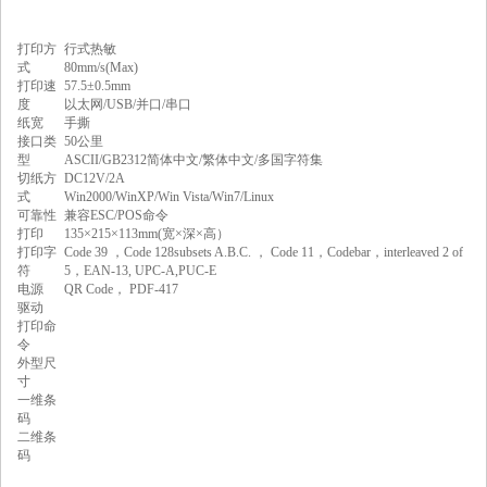
打印方
行式热敏
式
80mm/s(Max)
打印速
57.5±0.5mm
度
以太网/USB/并口/串口
纸宽
手撕
接口类
50公里
型
ASCII/GB2312简体中文/繁体中文/多国字符集
切纸方
DC12V/2A
式
Win2000/WinXP/Win Vista/Win7/Linux
可靠性
兼容ESC/POS命令
打印
135×215×113mm(宽×深×高）
打印字
Code 39 ，Code 128subsets A.B.C. ， Code 11，Codebar，interleaved 2 of
符
5，EAN-13, UPC-A,PUC-E
电源
QR Code， PDF-417
驱动
打印命
令
外型尺
寸
一维条
码
二维条
码