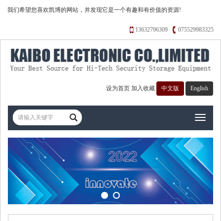
我们希望您喜欢凯博的网站，并发现它是一个有趣和有价值的资源!
13632796309
075529983325
设为首页
加入收藏
中文版
English
Toggle
navigati